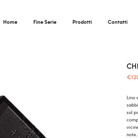
Home
Fine Serie
Prodotti
Contatti
CHI
€12
Lino 
sabbi
sul po
compl
vicin
note..