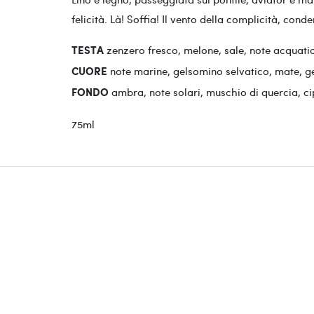
felicità. Là! Soffia! Il vento della complicità, con
zenzero fresco, melone, sale, note acquati
TESTA
note marine, gelsomino selvatico, mate, g
CUORE
ambra, note solari, muschio di quercia, ci
FONDO
75ml