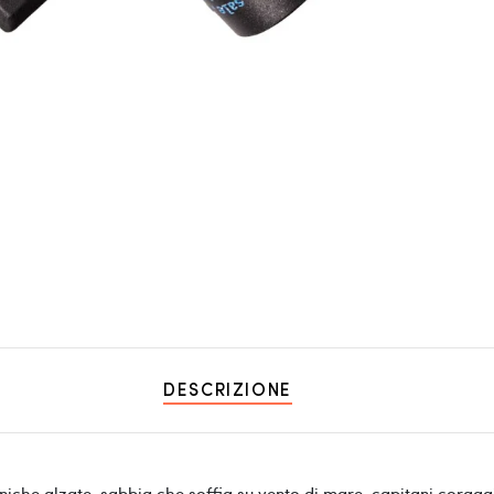
DESCRIZIONE
niche alzate, sabbia che soffia su vento di mare, capitani coraggio