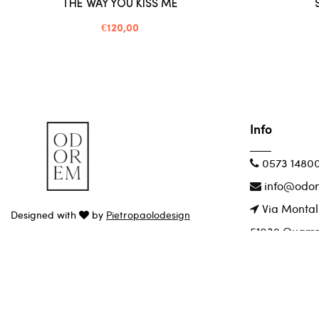
THE WAY YOU KISS ME
€120,00
Info
0573 1480
info@odor
Via Montal
Designed with
by
Pietropaolodesign
51039 Quarr
P.iva 020348
C.F. PLDNRC