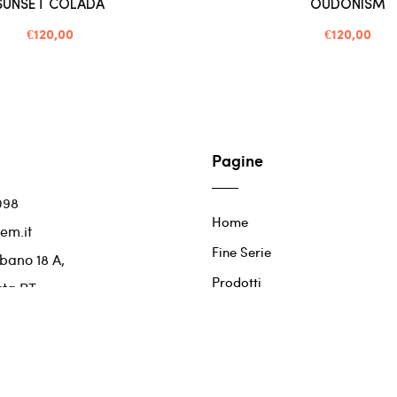
SUNSET COLADA
OUDONISM
€120,00
€120,00
Pagine
098
Home
em.it
Fine Serie
bano 18 A,
Prodotti
ata PT
Contatti
10479
77E31C236B