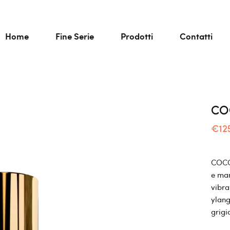
Home
Fine Serie
Prodotti
Contatti
CO
€12
COCO
e man
vibra
ylang
grigi